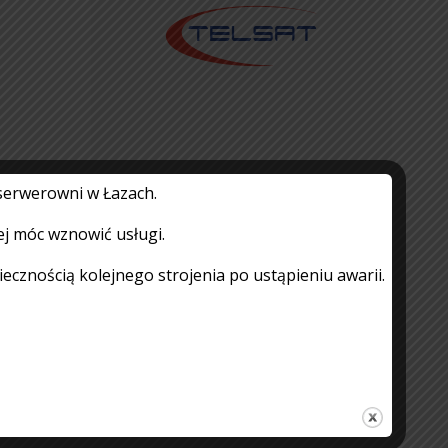
serwerowni w Łazach.
Komunikat – Awaria
ej móc wznowić usługi.
Internetu
znością kolejnego strojenia po ustąpieniu awarii.
27.06.2026
Czytaj więcej