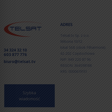
ADRES
Telsat.tv Sp. z o.o.
Wilsona 10/12
lokal 56B (obok Filharmonii)
34 324 32 10
42-202 Częstochowa
603 877 776
NIP: 949 220 87 96
biuro@telsat.tv
REGON: 364598188
KRS: 0000619151
Szybka
wiadomość