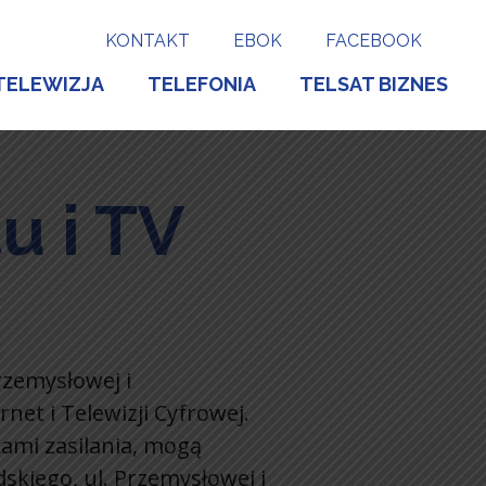
KONTAKT
EBOK
FACEBOOK
TELEWIZJA
TELEFONIA
TELSAT BIZNES
u i TV
rzemysłowej i
et i Telewizji Cyfrowej.
kami zasilania, mogą
dskiego, ul. Przemysłowej i