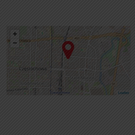
+
−
Leaflet