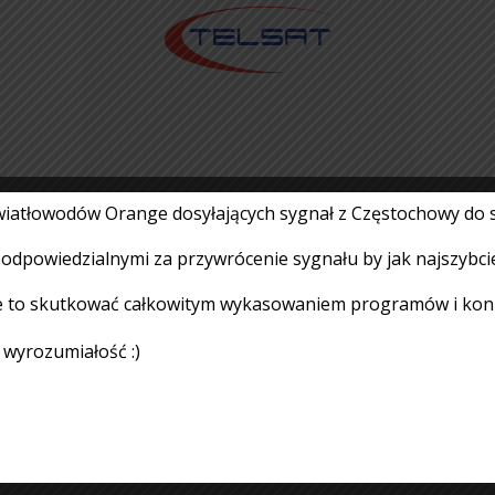
 światłowodów Orange dosyłających sygnał z Częstochowy do 
Prace techniczne
i odpowiedzialnymi za przywrócenie sygnału by jak najszybci
14.07.2026
Czytaj więcej
 to skutkować całkowitym wykasowaniem programów i koniec
a wyrozumiałość :)