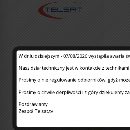
W dniu dzisiejszym - 07/08/2026 wystąpiła awaria
Informacja – BOK
Nasz dział techniczny jest w kontakcie z technikam
nieczynny – 14.08.2026 r
Prosimy o nie regulowanie odbiorników, gdyż może
3.08.2026
Czytaj więcej
Prosimy o chwilę cierpliwości i z góry dziękujemy z
Pozdrawiamy
Zespół Telsat.tv