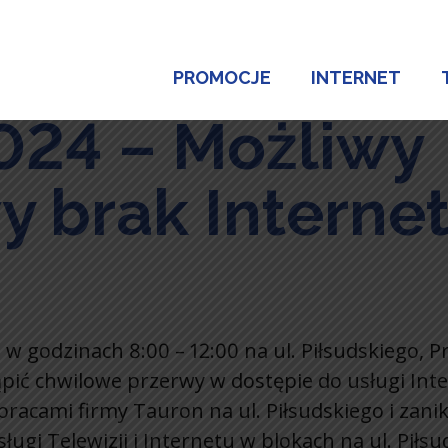
PROMOCJE
INTERNET
024 – Możliwy
 brak Internet
 w godzinach 8:00 – 12:00 na ul. Piłsudskiego, P
ić chwilowe przerwy w dostępie do usługi Intern
acami firmy Tauron na ul. Piłsudskiego i zani
ługi Telewizji i Internetu w blokach na ul. Piłsu