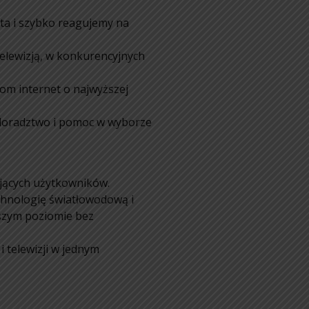
ta i szybko reagujemy na
telewizją, w konkurencyjnych
om internet o najwyższej
e doradztwo i pomoc w wyborze
ających użytkowników.
chnologię światłowodową i
szym poziomie bez
i telewizji w jednym