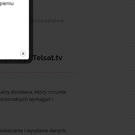
pieniu
zostanie doliczona opłata w
chnicznej
rydowy | Telsat.tv
kalny dostawca, który rozumie
różnorodnych wymagań i
obieranie i wysyłanie danych,