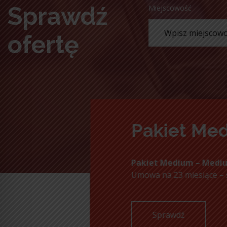
Sprawdź
Miejscowość
ofertę
Pakiet Med
Pakiet Medium – Mediu
Umowa na 23 miesiące – 
Sprawdź