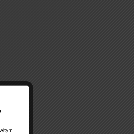
a
owitym