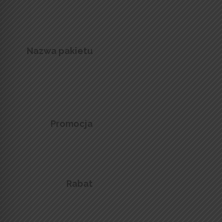
Nazwa pakietu
Promocja
Rabat