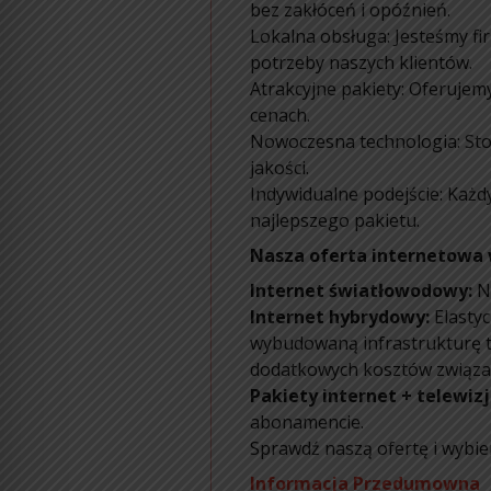
bez zakłóceń i opóźnień.
Lokalna obsługa: Jesteśmy fi
potrzeby naszych klientów.
Atrakcyjne pakiety: Oferujem
cenach.
Nowoczesna technologia: Sto
jakości.
Indywidualne podejście: Każd
najlepszego pakietu.
Nasza oferta internetowa 
Internet światłowodowy:
Na
Internet hybrydowy:
Elastyc
wybudowaną infrastrukturę t
dodatkowych kosztów związa
Pakiety internet + telewizj
abonamencie.
Sprawdź naszą ofertę i wybier
Informacja Przedumowna