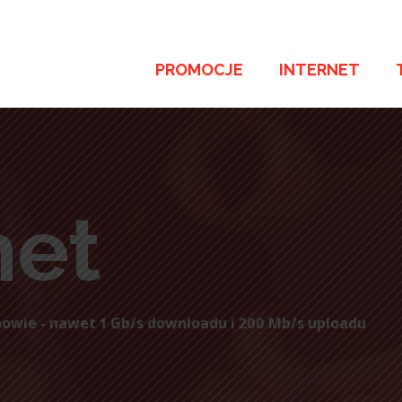
PROMOCJE
INTERNET
net
owie - nawet 1 Gb/s downloadu i 200 Mb/s uploadu