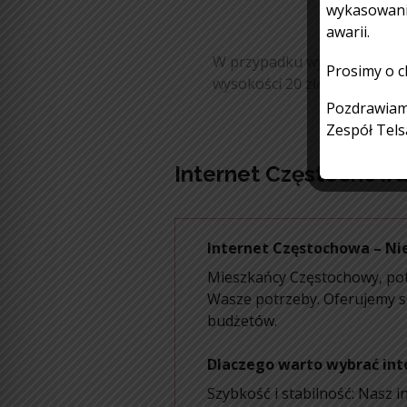
wykasowanie
awarii.
W przypadku wykonania przy
Prosimy o ch
wysokości 20 zł/m-c. Kosz pr
Pozdrawia
Zespół Tels
Internet Częstochowa 
Internet Częstochowa – Ni
Mieszkańcy Częstochowy, potr
Wasze potrzeby. Oferujemy 
budżetów.
Dlaczego warto wybrać int
Szybkość i stabilność: Nasz 