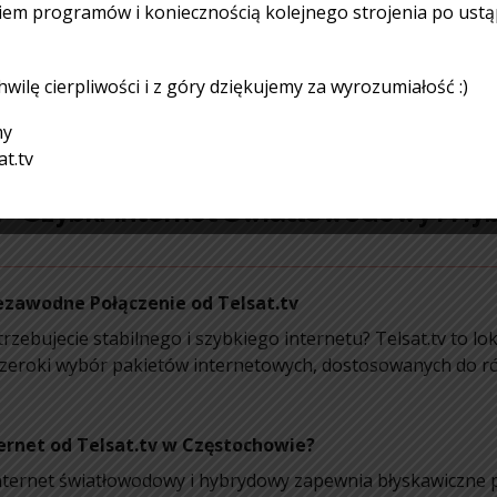
m programów i koniecznością kolejnego strojenia po ustą
łącza w zabudowie stojącej/jednorodzinnej do abonamentu 
wilę cierpliwości i z góry dziękujemy za wyrozumiałość :)
zyłącza do zabudowy jednorodzinnej podany jest po wizji te
my
at.tv
- Szybki Internet Światłowodowy i Hyb
ezawodne Połączenie od Telsat.tv
zebujecie stabilnego i szybkiego internetu? Telsat.tv to lo
szeroki wybór pakietów internetowych, dostosowanych do 
ernet od Telsat.tv w Częstochowie?
internet światłowodowy i hybrydowy zapewnia błyskawiczne p