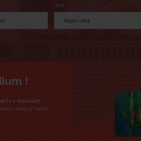
Ulica
ium !
mTv + Internet!
stwórz własny Pakiet