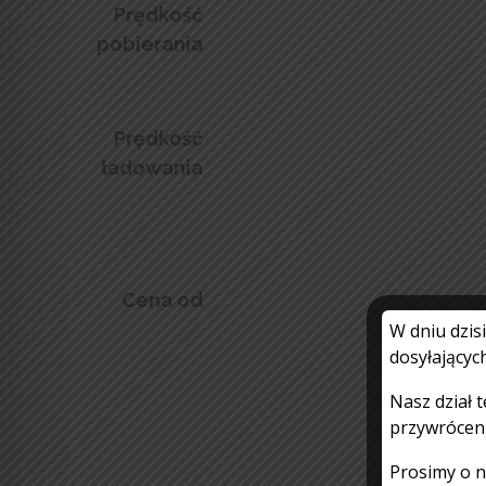
Prędkość
pobierania
Prędkość
ładowania
Cena od
W dniu dzis
dosyłającyc
Nasz dział 
przywróceni
Prosimy o n