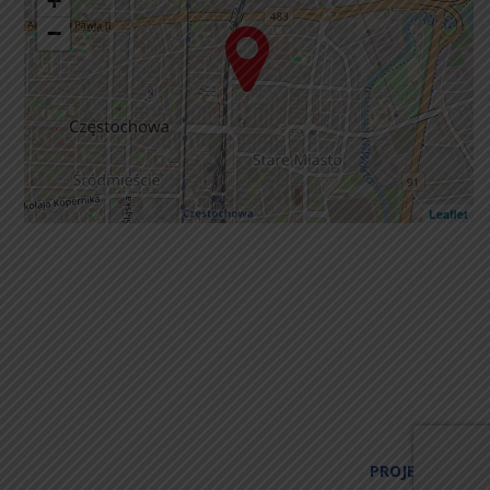
+
−
Leaflet
PROJECTIC.PL