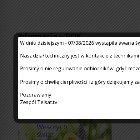
Informacja – BOK
W dniu dzisiejszym - 07/08/2026 wystąpiła awaria
nieczynny – 14.08.2026 r
Nasz dział techniczny jest w kontakcie z technikam
3.08.2026
Czytaj więcej
Prosimy o nie regulowanie odbiorników, gdyż może
Prosimy o chwilę cierpliwości i z góry dziękujemy z
Pozdrawiamy
Zespół Telsat.tv