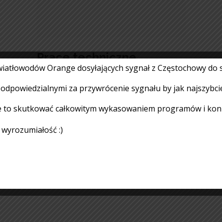
Prace techniczne
 światłowodów Orange dosyłających sygnał z Częstochowy do 
14.07.2026
Czytaj więcej
i odpowiedzialnymi za przywrócenie sygnału by jak najszybci
 to skutkować całkowitym wykasowaniem programów i koniec
a wyrozumiałość :)