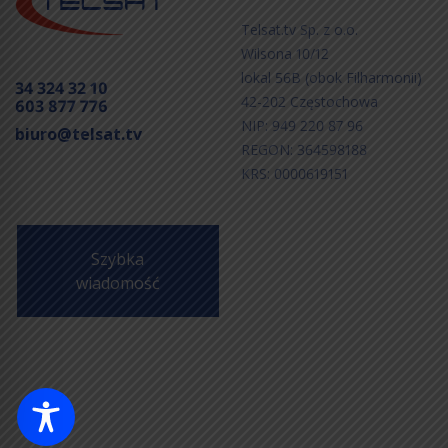
Telsat.tv Sp. z o.o.
Wilsona 10/12
lokal 56B (obok Filharmonii)
34 324 32 10
42-202 Częstochowa
603 877 776
NIP: 949 220 87 96
biuro@telsat.tv
REGON: 364598188
KRS: 0000619151
Szybka
wiadomość