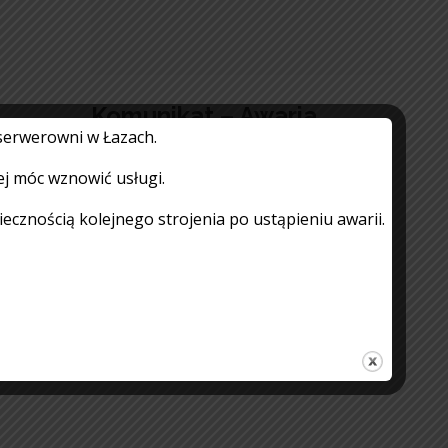
Komunikat – Awaria
serwerowni w Łazach.
Internetu
ej móc wznowić usługi.
27.06.2026
Czytaj więcej
znością kolejnego strojenia po ustąpieniu awarii.