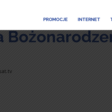
PROMOCJE
INTERNET
a Bożonarodze
sat.tv