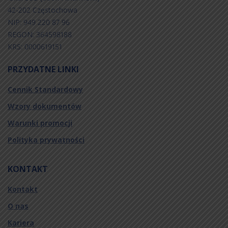
42-202 Częstochowa
NIP: 949 220 87 96
REGON: 364598188
KRS: 0000619151
PRZYDATNE LINKI
Cennik Standardowy
Wzory dokumentów
Warunki promocji
Polityka prywatności
KONTAKT
Kontakt
O nas
Kariera