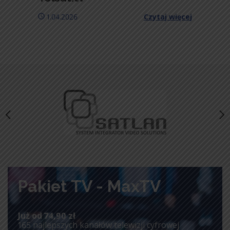
1.04.2026
Czytaj więcej
Pakiet TV - MaxTV
Już od 74,90 zł
165 najlepszych kanałów telewizji cyfrowej