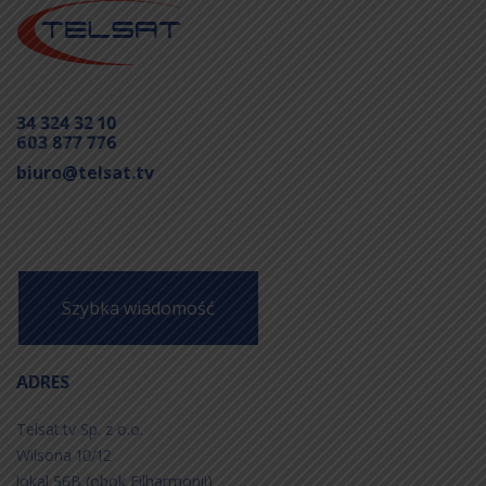
34 324 32 10
603 877 776
biuro@telsat.tv
Szybka wiadomość
ADRES
Telsat.tv Sp. z o.o.
Wilsona 10/12
lokal 56B (obok Filharmonii)