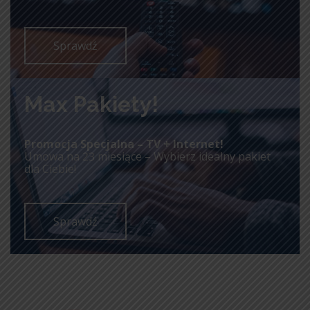
Sprawdź
Max Pakiety!
Promocja Specjalna – TV + Internet!
Umowa na 23 miesiące – Wybierz idealny pakiet
dla Ciebie!
Sprawdź