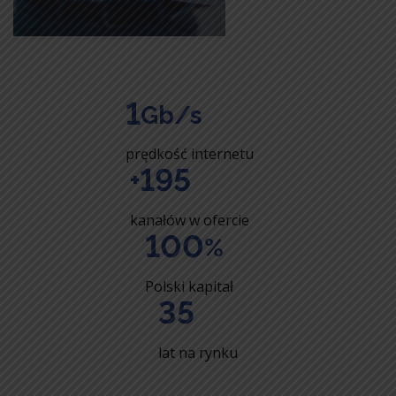
1
Gb/s
prędkość internetu
195
+
kanałów w ofercie
100
%
Polski kapitał
35
lat na rynku