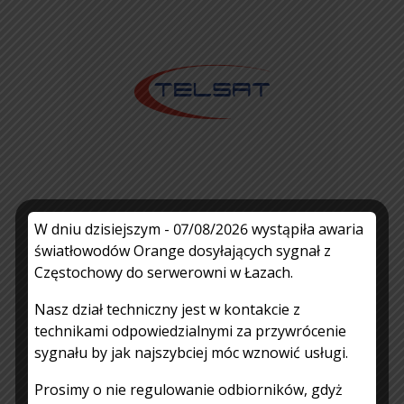
W dniu dzisiejszym - 07/08/2026 wystąpiła awaria
światłowodów Orange dosyłających sygnał z
Informacja – BOK nieczynny
Częstochowy do serwerowni w Łazach.
– 14.08.2026 r
Nasz dział techniczny jest w kontakcie z
3.08.2026
Czytaj więcej
technikami odpowiedzialnymi za przywrócenie
sygnału by jak najszybciej móc wznowić usługi.
Prosimy o nie regulowanie odbiorników, gdyż